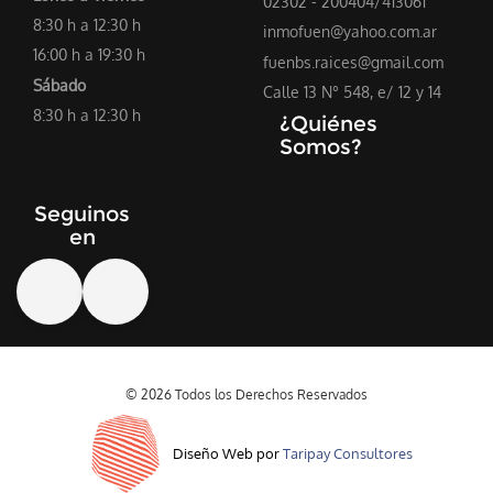
02302 - 200404/413061
8:30 h a 12:30 h
inmofuen@yahoo.com.ar
16:00 h a 19:30 h
fuenbs.raices@gmail.com
Sábado
Calle 13 N° 548, e/ 12 y 14
8:30 h a 12:30 h
¿Quiénes
Somos?
Seguinos
en
© 2026 Todos los Derechos Reservados
Diseño Web por
Taripay Consultores