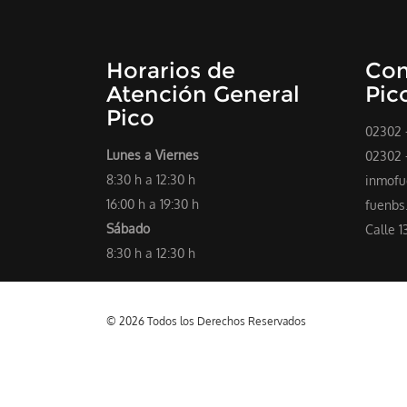
Horarios de
Con
Atención General
Pic
Pico
02302 
Lunes a Viernes
02302 
8:30 h a 12:30 h
inmofu
16:00 h a 19:30 h
fuenbs
Sábado
Calle 1
8:30 h a 12:30 h
© 2026 Todos los Derechos Reservados