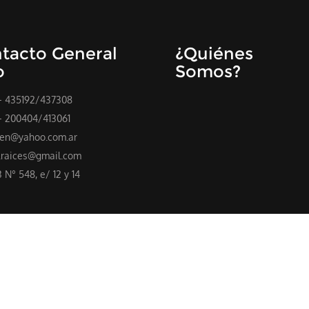
tacto General
¿Quiénes
o
Somos?
- 435192/437308
- 200404/413061
en@yahoo.com.ar
.raices@gmail.com
3 N° 548, e/ 12 y 14